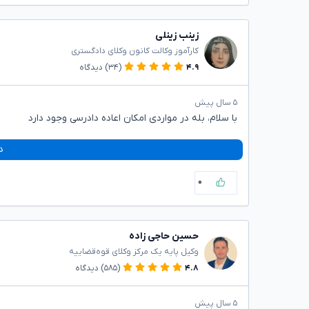
زینب زینلی
کارآموز وکالت کانون وکلای دادگستری
۴.۹
(۳۴)
دیدگاه
۵ سال پیش
با سلام، بله در مواردی امکان اعاده دادرسی وجود دارد
د
۰
حسین حاجی زاده
وکیل پایه یک مرکز وکلای قوه‌قضاییه
۴.۸
(۵۸۵)
دیدگاه
۵ سال پیش