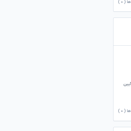
ها (
۰
)
آیین
ها (
۰
)