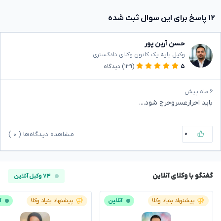
۱۲ پاسخ برای این سوال ثبت شده
حسن آرین پور
وکیل پایه یک کانون وکلای دادگستری
۵
(۱۳۹)
دیدگاه
۶ ماه پیش
باید احرازعسروحرج شود....
۰
مشاهده دیدگاه‌ها (
۰
)
گفتگو با وکلای آنلاین
۷۴ وکیل آنلاین
پیشنهاد بنیاد وکلا
آنلاین
پیشنهاد بنیاد وکلا
آ