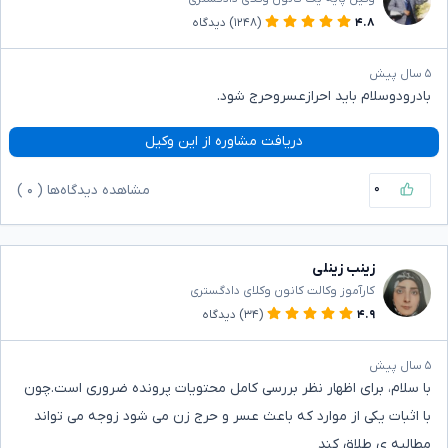
۴.۸
(۱۲۴۸)
دیدگاه
۵ سال پیش
بادرودوسلام باید احرازعسروحرج شود.
دریافت مشاوره از این وکیل
۰
مشاهده دیدگاه‌ها (
۰
)
زینب زینلی
کارآموز وکالت کانون وکلای دادگستری
۴.۹
(۳۴)
دیدگاه
۵ سال پیش
با سلام، برای اظهار نظر بررسی کامل محتویات پرونده ضروری است.چون
با اثبات یکی از موارد که باعث عسر و حرج زن می شود زوجه می تواند
مطالبه ی طلاق کند