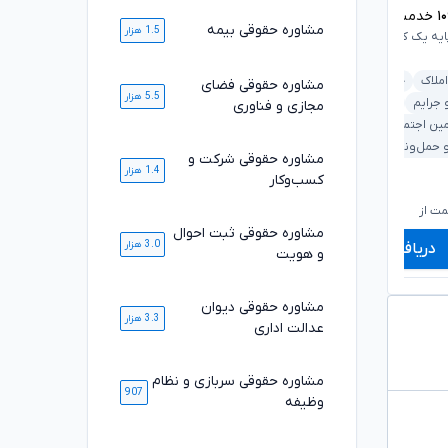
۱
خدمت ارائه شده موفق
۱۰۸۴۷
خدمت ارائه شده موفق
مشاوره حقوقی بیمه
1.5 هزار
ایه یک کانون وکلای دادگستری
وکیل پایه یک کانون وکلای دادگستری
املاک
خانواده
مشاوره حقوقی فضای
ملکی و املاک
بانکی و مطالبات
5.5 هزار
 جرایم
دیوان عدالت اداری
مجازی و فناوری
خانواده
کیفری و جرایم
مین اجتماعی
قرارداد و تعهدات
 حمل‌ونقل
مشاوره حقوقی شرکت و
1.4 هزار
کسب‌وکار
۶۶۰,۰۰۰
۷۱۰,۰۰۰
تومان
تومان
۵۴۹,۰۰۰
۵۸۹,۰۰۰
تومان
تومان
ت از
شروع قیمت از
ش
مشاوره حقوقی ثبت احوال
3.0 هزار
دریافت مشاوره
دریافت مشاوره
و هویت
مشاوره حقوقی دیوان
3.3 هزار
عدالت اداری
مشاوره حقوقی سربازی و نظام
907
وظیفه