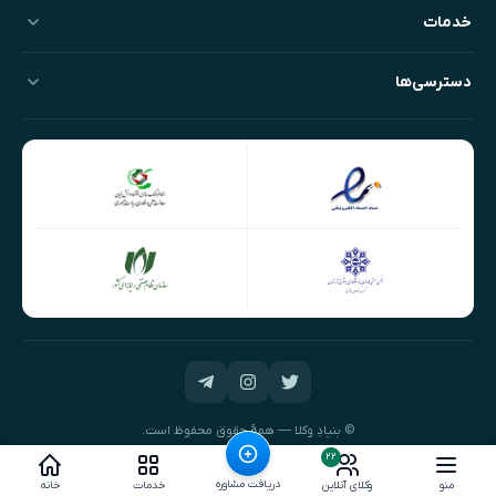
خدمات
دسترسی‌ها
© بنیادِ وکلا — همهٔ حقوق محفوظ است.
طراحی و توسعه:
نیک‌داده‌پرداز
۲۲
دریافت مشاوره
منو
وکلای آنلاین
خدمات
خانه