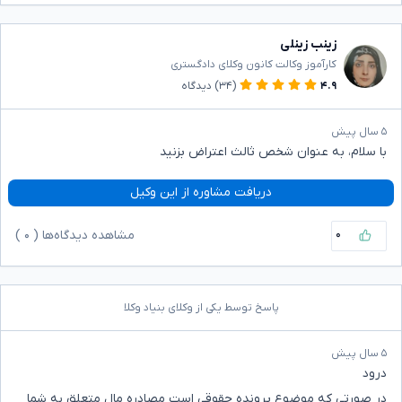
زینب زینلی
کارآموز وکالت کانون وکلای دادگستری
۴.۹
(۳۴)
دیدگاه
۵ سال پیش
با سلام، به عنوان شخص ثالث اعتراض بزنید
دریافت مشاوره از این وکیل
۰
مشاهده دیدگاه‌ها (
۰
)
پاسخ توسط یکی از وکلای بنیاد وکلا
۵ سال پیش
درود
در صورتی که موضوع پرونده حقوقی است مصادره مال متعلق به شما