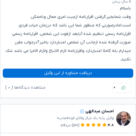
۵ سال پیش
باسلام
وقت شمابخیر،گرفتن اقرارنامه ازمیت امری محال وناممکن
است،امادرصورتی که منظور شما این باشد که درزمان حیات فردی
اقرارنامه رسمی تنظیم شده آیابعد ازفوت این شخص، اقرارنامه رسمی
صورت گرفته شده ازجانب آن شخص اعتباردارد یاخیر؟درجواب مقرر
میدارم بله کاملا اعتباردارد واقرارنامه لازم الاتباع ولازم الاجرا می باشد شک
نکنید.
دریافت مشاوره از این وکیل
۰
مشاهده دیدگاه‌ها (
۰
)
احسان عبدالهی
وکیل پایه یک مرکز وکلای قوه‌قضاییه
۴.۸
(۵۸۱)
دیدگاه