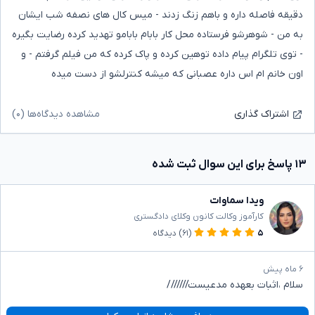
دقیقه فاصله داره و باهم زنگ زدند - میس کال های نصفه شب ایشان
به من - شوهرشو فرستاده محل کار بابام بابامو تهدید کرده رضایت بگیره
- توی تلگرام پیام داده توهین کرده و پاک کرده که من فیلم گرفتم - و
اون خانم ام اس داره عصبانی که میشه کنترلشو از دست میده
مشاهده دیدگاه‌ها (۰)
اشتراک گذاری
۱۳ پاسخ برای این سوال ثبت شده
ویدا سماوات
کارآموز وکالت کانون وکلای دادگستری
۵
(۶۱)
دیدگاه
۶ ماه پیش
سلام ،اثبات بعهده مدعیست///////