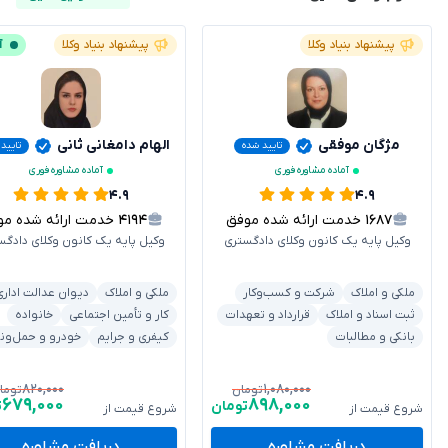
پیشنهاد بنیاد وکلا
پیشنهاد بنیاد وکلا
آ
مژگان موفقی
الهام دامغانی ثانی
تایید شده
تایید
آماده مشاوره فوری
آماده مشاوره فوری
۴.۹
۴.۹
۱۶۸۷
خدمت ارائه شده موفق
۴۱۹۴
خدمت ارائه شده موفق
وکیل پایه یک کانون وکلای دادگستری
وکیل پایه یک کانون وکلای دادگس
ملکی و املاک
شرکت و کسب‌وکار
ملکی و املاک
دیوان عدالت اداری
ثبت اسناد و املاک
قرارداد و تعهدات
کار و تأمین اجتماعی
خانواده
بانکی و مطالبات
کیفری و جرایم
خودرو و حمل‌ون
۸۲۰,۰۰۰
۱,۰۸۰,۰۰۰
تومان
توما
۶۷۹,۰۰۰
۸۹۸,۰۰۰
تومان
ت
شروع قیمت از
شروع قیمت از
دریافت مشاوره
دریافت مشاوره