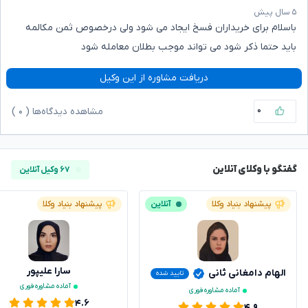
۵ سال پیش
باسلام برای خریداران فسخ ایجاد می شود ولی درخصوص ثمن‌ مکالمه
باید حتما ذکر شود می تواند موجب بطلان معامله شود
دریافت مشاوره از این وکیل
۰
مشاهده دیدگاه‌ها (
۰
)
گفتگو با وکلای آنلاین
۶۷ وکیل آنلاین
پیشنهاد بنیاد وکلا
آنلاین
پیشنهاد بنیاد وکلا
سارا علیپور
الهام دامغانی ثانی
تایید شده
آماده مشاوره فوری
آماده مشاوره فوری
۴.۶
۴.۹