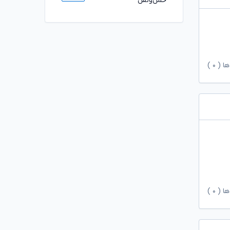
حمل‌ونقل
ها (
۰
)
ها (
۰
)