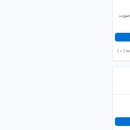
 صورت
ها (
۰
)