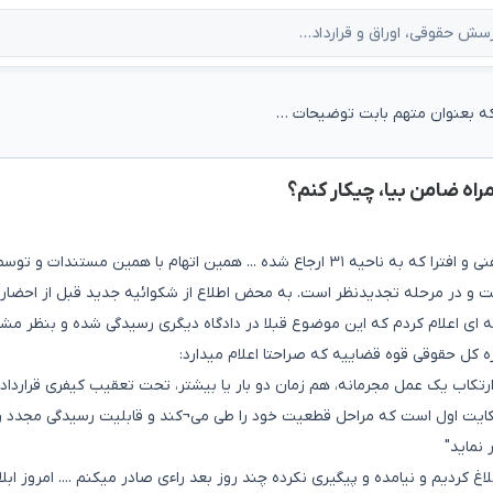
ابلاغیه آمده که بعنوان متهم بابت توضیحات همراه ضامن بیا، چیکار کنم؟
اه ضامن بیا، چیکار کنم؟
سلام. شکوائیه ای علیه بنده ثبت شده با عنوان مزاحمت تلفنی و افترا که به ناحیه ۳۱ ارجاع شده ... همین اتهام با همین مستندات و تو
ی و حکم صادر شده است و در مرحله تجدیدنظر است. به محض اطلاع از شکوائیه جدید قبل از احض
 ای اعلام کردم که این موضوع قبلا در دادگاه دیگری رسیدگی شده و بنظر مش
 کل حقوقی قوه قضاییه که صراحتا اعلام میدارد:
تکاب یک عمل مجرمانه، هم زمان دو بار یا بیشتر، تحت تعقیب کیفری قرارداد.
کایت اول است که مراحل قطعیت خود را طی می¬کند و قابلیت رسیدگی مجدد را 
نماید"
 کردیم و نیامده و پیگیری نکرده چند روز بعد راءی صادر میکنم .... امروز ابلا