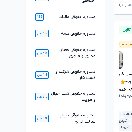
اجتماعی
ها (
۰
)
مشاوره حقوقی مالیات
452
مشاوره حقوقی بیمه
1.5 هزار
هاد بنیاد وکلا
پیشنهاد بنیاد وکلا
آنلاین
مشاوره حقوقی فضای
5.5 هزار
مجازی و فناوری
مشاوره حقوقی شرکت و
محمدرضا توکلی
ن خیری
تایید شده
1.4 هزار
کسب‌وکار
۴.۹
۴.۹
۱۱۱۷
خدمت ارائه شده موفق
۱۰
خدمت ارائه شده موفق
مشاوره حقوقی ثبت احوال
وکیل پایه یک کانون وکلای دادگستری
ایه یک کانون وکلای دادگستری
3.0 هزار
و هویت
ملکی و املاک
خانواده
املاک
بانکی و مطالبات
مشاوره حقوقی دیوان
کیفری و جرایم
دیوان عدالت اداری
3.3 هزار
کیفری و جرایم
عدالت اداری
کار و تأمین اجتماعی
 و تعهدات
خودرو و حمل‌ونقل