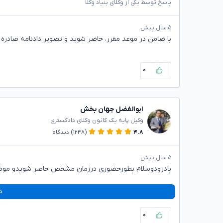
پاسخ توسط یکی از وکلای بنیاد وکلا
۵ سال پیش
با ضامن در موعد مقرر، حاضر شوید و تصویر دادنامه صادره
۰
ابوالفضل جهان بخش
وکیل پایه یک کانون وکلای دادگستری
۴.۸
(۱۲۴۸)
دیدگاه
۵ سال پیش
بادرودوسلام بطورحضوری درزمان مشخص حاضر شویدو موضوع ر
د
۰