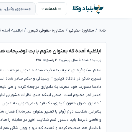
بنیاد وکلا
خدمات
خانه
مشاوره حقوقی
مشاوره حقوقی کیفری
ابلاغیه آمده که بعنوان متهم بابت توضیحات همر
پرسیده شده
۵ سال پیش
۱۹ پاسخ
۴۵۰
همین شاکی در دادگاه کیفری ۲ رسیدگ
دادسا بصورت خود معرف به دادیاری مراجعه کردم و طی لایحه
اعتبار امر مختوم است. ضمن اینکه طبق نظرات مشورتی اداره
" مطابق اصول حقوق کیفری، یک فرد را نمی¬توان به عنوان ار
بنابراین شکایت دوم (ولو با تغییر عنوان مجرمانه) همان ش
و قاضی ذیربط باید دستور ضم شکایت اخیر در سابقه را صادر 
با دادیار هم صحبت کردم و گفتند که برو و چون شاکی هم ابلاغ