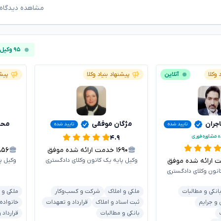
مشاهده دیدگاه‌
۹۵ وکیل آنلاین
 وکلا
آنلاین
پیشنهاد بنیاد وکلا
پیشن
ران
مژگان موفقی
محس
تایید شده
تایید شده
ه مشاوره فوری
۴.۹
۱۶۹۰
خدمت ارائه شده موفق
۸۵۶
رائه شده موفق
وکیل پایه یک کانون وکلای دادگستری
وکیل پ
انون وکلای دادگستری
انکی و مطالبات
ملکی و املاک
شرکت و کسب‌وکار
ملکی و 
 و جرایم
ثبت اسناد و املاک
قرارداد و تعهدات
خانواده
بانکی و مطالبات
قرارداد