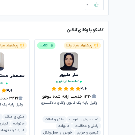
۰
گفتگو با وکلای آنلاین
پیشنهاد بنیاد وکلا
آنلاین
پیشنهاد بنیاد
سارا علیپور
مصطفی مستاج
آماده مشاوره فوری
آماد
۴.۶
۴.۹
۱۳۲۰
خدمت ارائه شده موفق
۳۴۲۱
خدمت ا
وکیل پایه یک کانون وکلای دادگستری
وکیل پایه یک ک
ملکی و املاک
ب
ثبت احوال و هویت
ملکی و املاک
خانواده
کیفری
بانکی و مطالبات
خانواده
قرارداد و تعهدات
کیفری و جرایم
خودرو و حمل‌ونقل