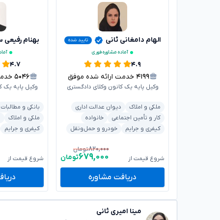
الهام دامغانی ثانی
بهنام رفیعی س
تایید شده
آماده مشاوره فوری
آماد
۴.۷
۴.۹
۴۱۹۹
خدمت ارائه شده موفق
۵۰۴۶
خدمت ا
وکیل پایه یک کانون وکلای دادگستری
وکیل پایه یک ک
ملکی و املاک
دیوان عدالت اداری
بانکی و مطالبات
کار و تأمین اجتماعی
خانواده
ملکی و املاک
ق
کیفری و جرایم
خودرو و حمل‌ونقل
کیفری و جرایم
۸۲۰,۰۰۰
تومان
۶۷۹,۰۰۰
تومان
شروع قیمت از
شروع قیمت از
دریافت مشاوره
دریاف
مینا امیری ثانی