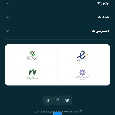
برای وکلا
خدمات
دسترسی‌ها
© بنیادِ وکلا — همهٔ حقوق محفوظ است.