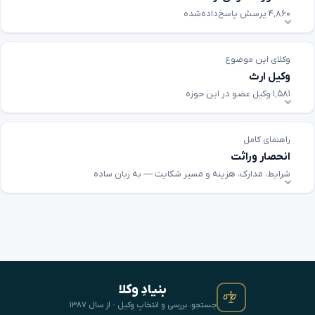
۴٬۸۶۰ پرسش پاسخ‌داده‌شده
وکلای این موضوع
وکیل ارث
۱٬۵۸۱ وکیل عضو در این حوزه
راهنمای کامل
انحصار وراثت
شرایط، مدارک، هزینه و مسیر شکایت — به زبان ساده
بنیادِ وکلا
جستجو، بررسی و انتخابِ وکیل · از سال ۱۳۸۷