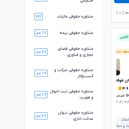
اجتماعی
ها (
۰
)
مشاوره حقوقی مالیات
452
مشاوره حقوقی بیمه
1.5 هزار
مشاوره حقوقی فضای
هاد بنیاد وکلا
پیشنهاد بنیاد وکلا
5.5 هزار
مجازی و فناوری
مشاوره حقوقی شرکت و
1.4 هزار
کسب‌وکار
ان موفقی
محسن خیری
تایید شده
تایید شده
۴.۹
۴.۹
مشاوره حقوقی ثبت احوال
3.0 هزار
۱
خدمت ارائه شده موفق
۱۰۸۵۶
خدمت ارائه شده موفق
و هویت
ایه یک کانون وکلای دادگستری
وکیل پایه یک کانون وکلای دادگستری
مشاوره حقوقی دیوان
3.3 هزار
عدالت اداری
املاک
شرکت و کسب‌وکار
ملکی و املاک
بانکی و مطالبات
د و املاک
قرارداد و تعهدات
خانواده
کیفری و جرایم