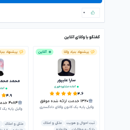
۰
گفتگو با وکلای آنلاین
پیشنهاد بنیاد وکلا
آنلاین
پیشنهاد بنیاد
سارا علیپور
محمد محم
آماده مشاوره فوری
آماد
۴.۶
۴.۹
۱۳۲۰
خدمت ارائه شده موفق
۴۰۸۴
خدمت ا
وکیل پایه یک کانون وکلای دادگستری
وکیل پایه یک ک
ثبت احوال و هویت
ملکی و املاک
ملکی و املاک
ش
بانکی و مطالبات
خانواده