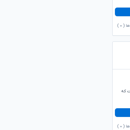
ها (
۰
)
ت که
ها (
۰
)