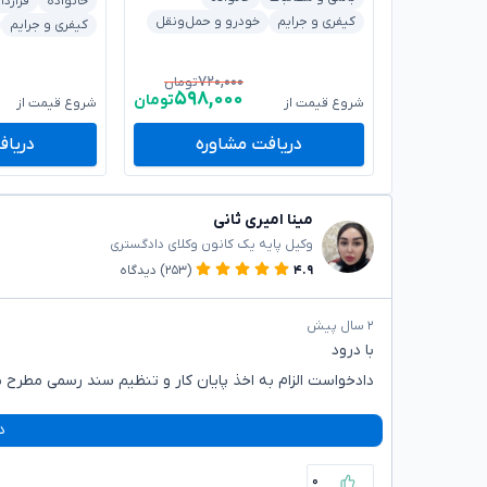
خانواده
قراردا
کیفری و جرایم
خودرو و حمل‌ونقل
کیفری و جرایم
۷۲۰,۰۰۰
تومان
۵۹۸,۰۰۰
تومان
شروع قیمت از
شروع قیمت از
دریافت مشاوره
دریاف
مینا امیری ثانی
وکیل پایه یک کانون وکلای دادگستری
۴.۹
(۲۵۳)
دیدگاه
۲ سال پیش
با درود
دادخواست الزام به اخذ پایان کار و تنظیم سند رسمی مطرح ن
د
۰