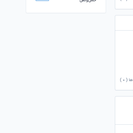
حمل‌ونقل
ها (
۰
)