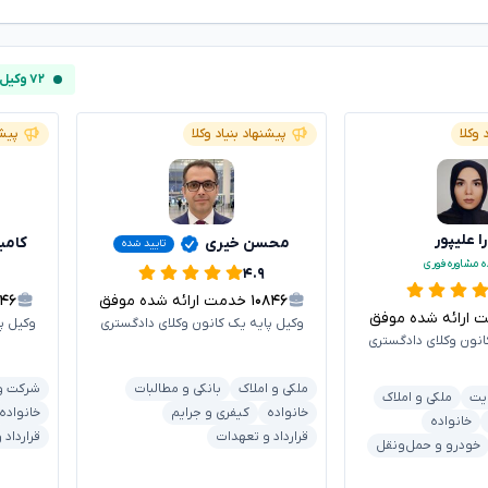
۷۲ وکیل آنلاین
 وکلا
پیشنهاد بنیاد وکلا
پیشن
ا علیپور
محسن خیری
کامیا
تایید شده
ه مشاوره فوری
۴.۹
۱۰۸۴۶
خدمت ارائه شده موفق
۰۴۶
رائه شده موفق
وکیل پایه یک کانون وکلای دادگستری
وکیل پ
انون وکلای دادگستری
ملکی و املاک
بانکی و مطالبات
شرکت و 
یت
ملکی و املاک
خانواده
کیفری و جرایم
خانواده
خانواده
قرارداد و تعهدات
قرارداد
خودرو و حمل‌ونقل