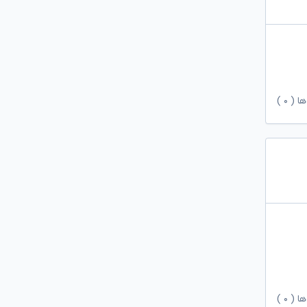
ها (
۰
)
ها (
۰
)