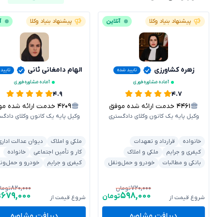
پیشنهاد بنیاد وکلا
آنلاین
پیشنهاد بنیاد وکلا
آ
زهره کشاورزی
الهام دامغانی ثانی
تایید شده
تایید
آماده مشاوره فوری
آماده مشاوره فوری
۴.۹
۴.۷
۴۴۶۱
خدمت ارائه شده موفق
۴۲۰۹
خدمت ارائه شده موفق
وکیل پایه یک کانون وکلای دادگستری
وکیل پایه یک کانون وکلای دادگس
خانواده
قرارداد و تعهدات
ملکی و املاک
دیوان عدالت اداری
کیفری و جرایم
ملکی و املاک
کار و تأمین اجتماعی
خانواده
بانکی و مطالبات
خودرو و حمل‌ونقل
کیفری و جرایم
خودرو و حمل‌ون
۸۲۰,۰۰۰
۷۲۰,۰۰۰
تومان
توما
۶۷۹,۰۰۰
۵۹۸,۰۰۰
تومان
ت
شروع قیمت از
شروع قیمت از
دریافت مشاوره
دریافت مشاوره