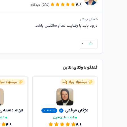
۴.۸
(۵۸۵)
دیدگاه
۵ سال پیش
درود باید با رضایت تمام ساکنین باشد.
۰
گفتگو با وکلای آنلاین
پیشنهاد بنیاد وکلا
پیشنهاد بنیاد
مژگان موفقی
الهام دامغانی
تایید شده
آماده مشاوره فوری
آماد
۴.۹
۴.۹