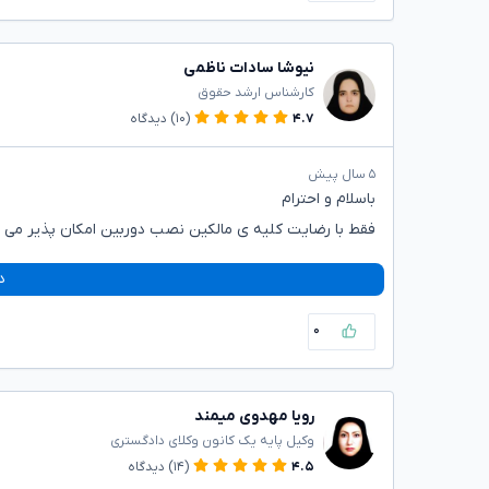
نیوشا سادات ناظمی
کارشناس ارشد حقوق
۴.۷
(۱۰)
دیدگاه
۵ سال پیش
باسلام و احترام
فقط با رضایت کلیه ی مالکین نصب دوربین امکان پذیر می ب
د
۰
رویا مهدوی میمند
وکیل پایه یک کانون وکلای دادگستری
۴.۵
(۱۴)
دیدگاه