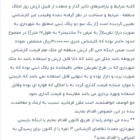
کلیه شرایط و پارامترهای تاثیر گذار و متعدد از قبیل ارزش روز املاک
منطقه ، شرایط و مساحت در نظر گرفته نشده وقیمت غیر کارشناسی
تعیین گردیده است (از یک سو دو پلاک ثبتی متعلق به شهرداری به
صورت درازا تقریبا(( به عرض ۶۰ سانتیمتر× به طول۱۷ متر)) در مجموع
حدود ۱۰متر بوده که کارشناس متری ۱۲۰،۰۰۰،۰۰۰ریال مشخص نموده
است ضمن اینکه حتی اگر ارزش منطقه ای ملک هم قیمت کارشناس
مربوطه باشد ملکی می باشد که ذاتا قابل ارزش و استفاده باشد نه ملک
شهرداری که در طرح تعریض معابر باقیمانده دو پلاک ثبتی بوده که به
صورت پرت و داراز بوده و به تنهایی قابل استفاده نمی باشد که بایستی
با موارد مشابه قیمت گذاری گردد نه با املاکی که قواره ای بوده وقابل
استفاده وبهره برداری می باشد مقایسه و قیمت گذاری نمود
مع الوصف خواهشمند است مقرر فرمایید نسبت به ارشاد و معاضدت
بنده در این خصوص اقدام نمایند
** بنده می توانم راسا از طریق کانون اقدام نمایم یا اینکه بایستی
شهرداری مجددا تقاضای کارشناس ۳ نفره را از کانون برای رسیدگی به
اعتراض را اقدام نماید؟