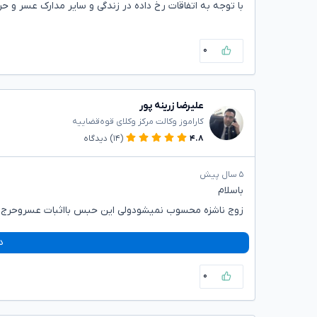
با توجه به اتفاقات رخ داده در زندگی و سایر مدارک عسر و حرج
۰
علیرضا زرینه پور
کاراموز وکالت مرکز وکلای قوه‌قضاییه
۴.۸
(۱۴)
دیدگاه
۵ سال پیش
باسلام
زوج ناشزه محسوب نمیشودولی این حبس بااثبات عسروحرج می
د
۰