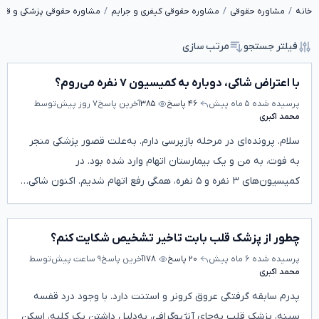
خانه
مشاوره حقوقی
مشاوره حقوقی کیفری و جرایم
مشاوره حقوقی پزشکی و قص
فیلتر جستجو
مرتب سازی
با اعتراض شاکی، دوباره به کمیسیون ۷ نفره می‌روم؟
پرسیده شده
۵ ماه پیش
۴۶ پاسخ
۳۸۵
آخرین پاسخ
۷ روز پیش
توسط
محمد اکبری
سلام. پرونده‌ای در مرحله بازپرسی دارم. به‌علت قصور پزشکی منجر
به فوت، به من و یک بیمارستان اتهام وارد شده بود. در
کمیسیون‌های ۳ نفره و ۵ نفره، همگی رفع اتهام شدیم. اکنون شاکی…
چطور از پزشک قلب بابت تاخیر تشخیص شکایت کنم؟
پرسیده شده
۶ ماه پیش
۲۰ پاسخ
۱۷۸
آخرین پاسخ
۹ ساعت پیش
توسط
محمد اکبری
پدرم سابقه گرفتگی عروق کرونر و استنت دارد. با وجود درد قفسه
سینه، پزشک قلب به‌جای آنژیوگرافی، به‌دلیل داشتن یک کلیه، اسکن