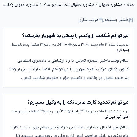
خانه
مشاوره حقوقی
مشاوره حقوقی ثبت اسناد و املاک
مشاوره حقوقی وکالت‌نام
فیلتر جستجو
مرتب سازی
می‌توانم شکایت از وکیلم را پستی به شهریار بفرستم؟
پرسیده شده
۴ ماه پیش
۲۹ پاسخ
۲۳۰
آخرین پاسخ
۳ هفته پیش
توسط
زهرا فرج
سلام وقت‌به‌خیر. شماره تماس یا راه ارتباطی با دادسرای انتظامی
کانون وکلای مرکز، شعبه شهریار را می‌خواهم. قصد دارم از یکی از وکلا
به علت قصور در وکالت و تضییع حق و حقوقم شکایت کنم…
می‌توانم تمدید کارت عابربانکم را به وکیل بسپارم؟
پرسیده شده
۴ ماه پیش
۳۹ پاسخ
۲۹۲
آخرین پاسخ
۳ هفته پیش
توسط
علی اکبر میرزائی
سلام. من اختلال اضطراب اجتماعی دارم و نمی‌توانم برای تمدید کارت
عابربانکم به بانک مراجعه کنم. کارت ملی من هوشمند نیست. آیا