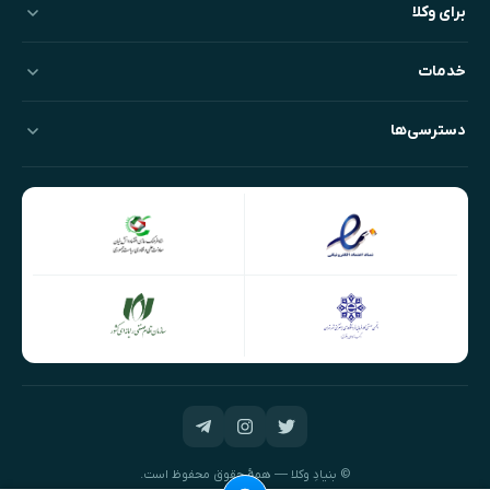
برای وکلا
خدمات
دسترسی‌ها
© بنیادِ وکلا — همهٔ حقوق محفوظ است.