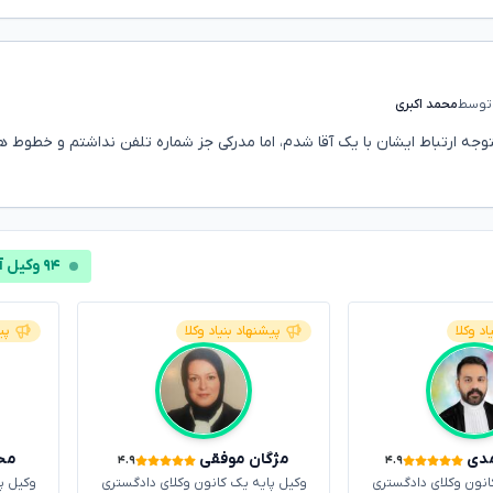
توسط
محمد اکبری
بل از طلاق متوجه ارتباط ایشان با یک آقا شدم، اما مدرکی جز شماره تلفن نداشتم و خطوط ه
۹۴ وکیل آنلاین
اد وکلا
پیشنهاد بنیاد وکلا
پی
دی
مژگان موفقی
مح
۴.۹
۴.۹
انون وکلای دادگستری
وکیل پایه یک کانون وکلای دادگستری
وکیل پ