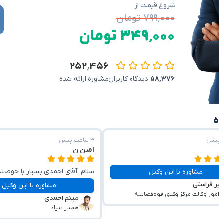
شروع قیمت از
۷۹۹٬۰۰۰ تومان
۳۴۹٬۰۰۰ تومان
۲۵۲,۴۵۶
۵۸,۳۷۶
دیدگاه کاربران
مشاوره ارائه شده
۳ ساعت پیش
امین ن
سلام .آقای احمدی بسیار با حوصله
مشاوره با این وکیل
ر فراستی
پاسخگو بودن واقعاا حرفه ای و کا
مشاوره با این وکیل
اموز وکالت مرکز وکلای قوه‌قضاییه
میثم احمدی
همیار بنیاد