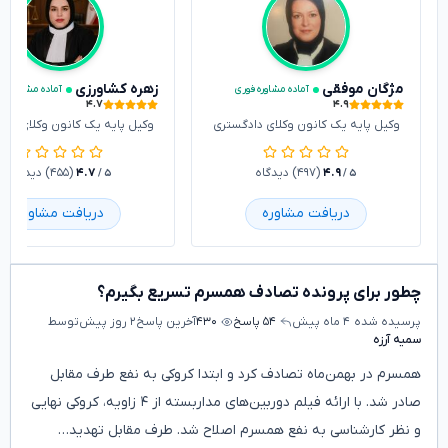
مژگان موفقی
زهره کشاورزی
آماده مشاوره فوری
آماده مشاوره فو
۴.۷
۴.۹
وکیل پایه یک کانون وکلای دادگستری
وکیل پایه یک کانون وکلای داد
۴.۹
(۴۹۷) دیدگاه
۴.۷
(۴۵۵) دیدگاه
/ ۵
/ ۵
دریافت مشاوره
دریافت مشاوره
چطور برای پرونده تصادف همسرم تسریع بگیرم؟
پرسیده شده
۴ ماه پیش
۵۴ پاسخ
۴۳۰
آخرین پاسخ
۲ روز پیش
توسط
سمیه آرزه
همسرم در بهمن‌ماه تصادف کرد و ابتدا کروکی به نفع طرف مقابل
صادر شد. با ارائه فیلم دوربین‌های مداربسته از ۴ زاویه، کروکی نهایی
و نظر کارشناسی به نفع همسرم اصلاح شد. طرف مقابل تهدید…