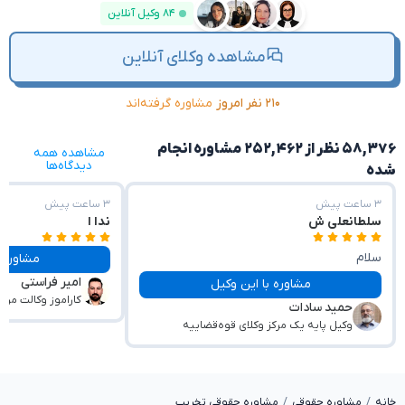
۸۴ وکیل آنلاین
مشاهده وکلای آنلاین
۲۱۰ نفر امروز
مشاوره گرفته‌اند
۵۸,۳۷۶ نظر از ۲۵۲,۴۶۲ مشاوره انجام
مشاهده همه
دیدگاه‌ها
شده
۳ ساعت پیش
۳ ساعت پیش
سلطانعلی ش
ندا ا
سلام
مشاوره با این وکیل
امیر فراستی
راهنمایی مفید و صبر و حوصله عالی و جوابگو
مشاوره با این وکیل
کاراموز وکالت مرک
حمید سادات
بودند
وکیل پایه یک مرکز وکلای قوه‌قضاییه
خانه
مشاوره حقوقی
مشاوره حقوقی تخریب