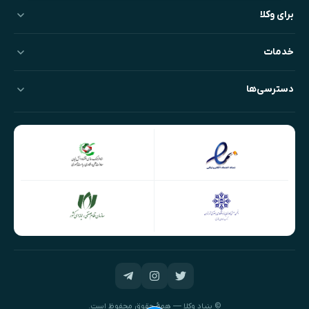
برای وکلا
خدمات
دسترسی‌ها
© بنیادِ وکلا — همهٔ حقوق محفوظ است.