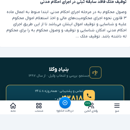
توقیف ملک فاقد سابقه ثبتی در اجرای احکام مدنی
وصول محکوم به در مرحله اجرای احکام مدنی، ابتدا منوط به اعمال ماده
۳ قانون نحوه اجرای محکومیت‌های مالی و اخذ استعلام اموال محکوم
علیه و شناسایی و توقیف اموال ایشان می‌باشد تا از این طریق اجرای
احکام مدنی، امکان شناسایی و توقیف و وصول محکوم به را برای محکوم
له داشته باشد. توقیف ملک …
بنیادِ وکلا
جستجو، بررسی و انتخابِ وکیل · از سال ۱۳۸۷
تماس و پشتیبانی · همه‌روزه ۸ تا ۲۴
۴۲۸۱۸
- ۰۲۱
۲۲۷
دریافت مشاوره
منو
وکلای آنلاین
خدمات
خانه
برای وکلا