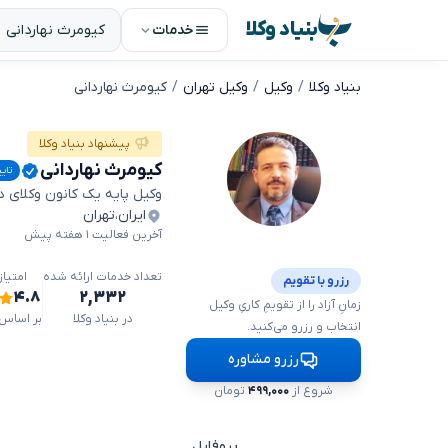
بنیاد وکلا
خدمات
بنیاد وکلا
وکیل
وکیل تهران
کیومرث نهاردانی
پیشنهاد بنیاد وکلا
کیومرث نهاردانی
تای
وکیل پایه یک کانون وکلای 
ایران
،
تهران
آخرین فعالیت ۱ هفته پیش
تعداد خدمات ارائه شده
امتیا
رزرو با تقویم
۴.۸
۲,۳۳۲
زمانِ آزاد را از تقویمِ کاریِ وکیل
در بنیاد وکلا
بر اساس ۱۶۸ دیدگا
انتخاب و رزرو می‌کنید.
رزرو مشاوره
شروع از
۴۹۹,۰۰۰
تومان
پروفایل