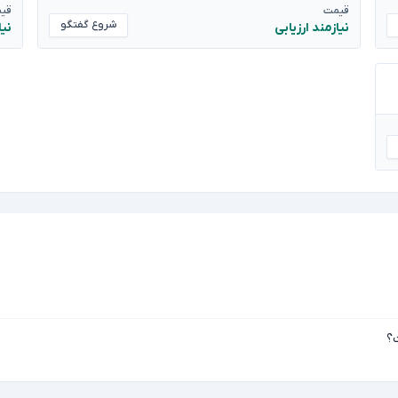
قیمت
قی
شروع گفتگو
نیازمند ارزیابی
نیا
؟