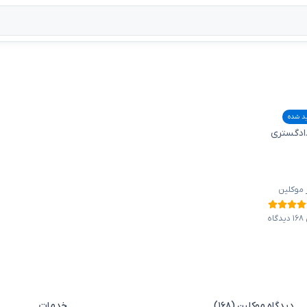
ید شده
دادگستری
ز موکلین
ه
دیدگاه موکلین (۱۶۸)
خدمات