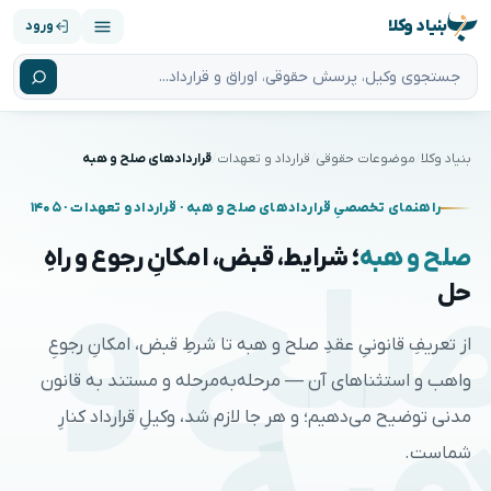
بنیاد وکلا
ورود
بنیاد وکلا
موضوعات حقوقی
قرارداد و تعهدات
قراردادهای صلح و هبه
راهنمای تخصصیِ قراردادهای صلح و هبه · قرارداد و تعهدات · ۱۴۰۵
صلح و هبه
؛ شرایط، قبض، امکانِ رجوع و راهِ
لح و
حل
از تعریفِ قانونیِ عقدِ صلح و هبه تا شرطِ قبض، امکانِ رجوعِ
واهب و استثناهای آن — مرحله‌به‌مرحله و مستند به قانون
مدنی توضیح می‌دهیم؛ و هر جا لازم شد، وکیلِ قرارداد کنارِ
شماست.