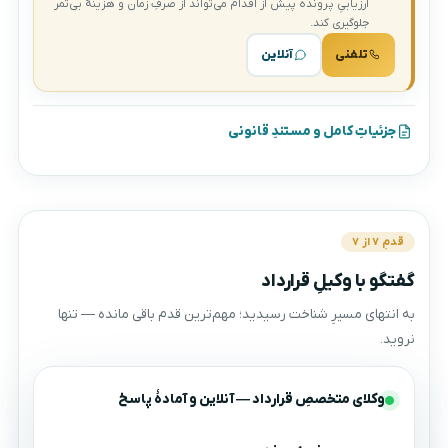
ارزیابیِ پرونده پیش از اقدام می‌تواند از صرفِ زمان و هزینهٔ بی‌ثمر
جلوگیری کند.
تلفنی
آنلاین
جزئیاتِ کامل و مستندِ قانونی
قدمِ ۷ از ۷
گفتگو با وکیلِ قرارداد
به انتهای مسیرِ شناخت رسیدید؛ مهم‌ترین قدم باقی مانده — تنها
نروید.
وکلای متخصصِ قرارداد — آنلاین و آمادهٔ پاسخ