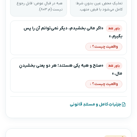
تملیکِ محضِ عین بدونِ شرط؛
هبه در قبالِ عوض؛ قابلِ رجوع
کامل می‌شود با قبضِ متهب.
نیست (م.۸۰۳).
«اگر مالی بخشیدم، دیگر نمی‌توانم آن را پس
باور غلط
بگیرم.»
واقعیت چیست؟ ↓
«صلح و هبه یکی هستند؛ هر دو یعنی بخشیدنِ
باور غلط
مال.»
واقعیت چیست؟ ↓
جزئیاتِ کامل و مستندِ قانونی