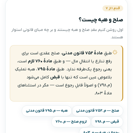
قدمِ ۱ از ۷
صلح و هبه چیست؟
اول روشن کنیم عقدِ صلح و هبه چیستند و بر چه مبنای قانونی استوار
هستند.
طبقِ
مادهٔ ۷۵۲ قانون مدنی
، صلح عقدی است برای
رفعِ تنازع یا انتقالِ مال — و طبقِ
مادهٔ ۷۶۰ لازم
است،
یعنی رجوعِ یک‌طرفه ندارد. طبقِ
مادهٔ ۷۹۵
، هبه تملیکِ
بلاعوضِ عین است که تنها با
قبض
کامل می‌شود
(م.۷۹۸) و اصولاً قابلِ رجوع است — مگر در استثناهای
مادهٔ ۸۰۳.
صلح — م.۷۵۲ قانون مدنی
هبه — م.۷۹۵ قانون مدنی
قبض — م.۷۹۸
لزومِ صلح — م.۷۶۰
رجوع در هبه — م.۸۰۳