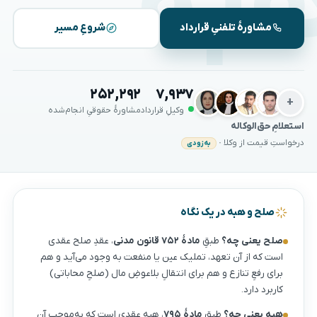
به
مشاورهٔ تلفنیِ قرارداد
شروعِ مسیر
۲۵۲,۲۹۲
۷,۹۳۷
+
وکیلِ قرارداد
مشاورهٔ حقوقیِ انجام‌شده
استعلامِ حق‌الوکاله
درخواستِ قیمت از وکلا ·
به‌زودی
صلح و هبه در یک نگاه
صلح یعنی چه؟
طبقِ
مادهٔ ۷۵۲ قانون مدنی
، عقدِ صلح عقدی
است که از آن تعهد، تملیک عین یا منفعت به وجود می‌آید و هم
برای رفعِ تنازع و هم برای انتقالِ بلاعوضِ مال (صلحِ محاباتی)
کاربرد دارد.
هبه یعنی چه؟
طبقِ
مادهٔ ۷۹۵
، هبه عقدی است که به‌موجبِ آن