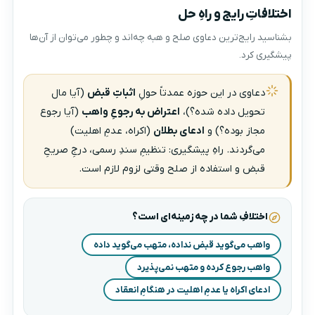
اختلافاتِ رایج و راهِ حل
بشناسید رایج‌ترین دعاوی صلح و هبه چه‌اند و چطور می‌توان از آن‌ها
پیشگیری کرد.
دعاوی در این حوزه عمدتاً حولِ
اثباتِ قبض
(آیا مال
تحویل داده شده؟)،
اعتراض به رجوعِ واهب
(آیا رجوع
مجاز بوده؟) و
ادعای بطلان
(اکراه، عدمِ اهلیت)
می‌گردند. راهِ پیشگیری: تنظیمِ سندِ رسمی، درجِ صریحِ
قبض و استفاده از صلح وقتی لزوم لازم است.
اختلافِ شما در چه زمینه‌ای است؟
واهب می‌گوید قبض نداده، متهب می‌گوید داده
واهب رجوع کرده و متهب نمی‌پذیرد
ادعای اکراه یا عدمِ اهلیت در هنگامِ انعقاد