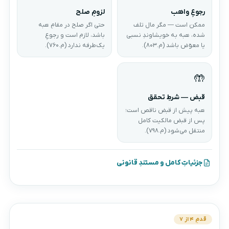
رجوعِ واهب
لزومِ صلح
ممکن است — مگر مال تلف
حتی اگر صلح در مقامِ هبه
شده، هبه به خویشاوندِ نسبی
باشد، لازم است و رجوعِ
یا معوّض باشد (م.۸۰۳).
یک‌طرفه ندارد (م.۷۶۰).
🤲
قبض — شرطِ تحقق
هبه پیش از قبض ناقص است؛
پس از قبض مالکیت کامل
منتقل می‌شود (م.۷۹۸).
جزئیاتِ کامل و مستندِ قانونی
قدمِ ۴ از ۷