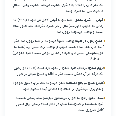
یک نفر مالی را مجاناً به دیگری تملیک می‌کند؛ تملیک یعنی انتقالِ
مالکیتِ عین، نه صرفِ وعده.
قبض — شرطِ تحقق:
هبه تنها با
قبض
کامل می‌شود (م.۷۹۸)؛ تا
زمانی که متهب (گیرنده) مال را در تصرف نگرفته، عقد هنوز تمام
نشده و واهب می‌تواند رجوع کند.
امکانِ رجوع در هبه:
واهب اصولاً می‌تواند از هبه رجوع کند، مگر
آنکه مال تلف شده باشد، متهب از واهب ارثِ نسبی برد (هبه به
خویشاوندانِ نسبی)، یا هبه در مقابلِ عوض باشد (هبهٔ معوّض)
— م.۸۰۳.
لزومِ صلح:
برخلافِ هبه، صلح از عقودِ لازم است (م.۷۶۰) و رجوعِ
یک‌طرفه در آن ممکن نیست مگر با اقاله یا فسخِ مبتنی بر خیار.
کاربردِ صلح در رفعِ اختلاف:
صلح می‌تواند هم برای دعاوی موجود
و هم برای پیشگیری از اختلافاتِ احتمالیِ آینده تنظیم شود.
سند:
عقودِ راجع به اموالِ غیرمنقول نیازمندِ سندِ رسمی هستند؛
ثبتِ هبه‌نامه یا صلح‌نامهٔ ملکی در دفترِ اسناد رسمی برای اعتبارِ
کامل ضروری است.