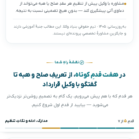
مشاوره با وکیل پیش از تنظیمِ هر عقدِ صلح یا هبه می‌تواند از
دعاوی آتی پیشگیری کند — بدونِ هیچ تضمینی نسبت به نتیجه.
به‌روزرسانی: ۱۴۰۵ · تیمِ حقوقیِ بنیاد وکلا. این مطالب جنبهٔ آموزشی دارند
و جایگزینِ مشاورهٔ تخصصیِ پرونده‌ای نیستند.
نقشهٔ راهِ شما
در
هفت قدمِ کوتاه
، از تعریفِ صلح و هبه تا
گفتگو با وکیلِ قرارداد
هر قدم که با هم پیش می‌رویم، یک گام به تصمیمِ روشن‌تر نزدیک‌تر
می‌شوید — بیایید از قدمِ اول شروع کنیم.
۵
مدارک، ادله و نکاتِ تنظیم
قدمِ
از ۷