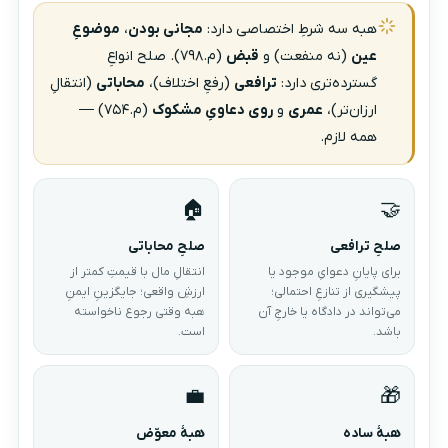
هبه سه شرطِ اختصاصی دارد:
مجانی بودن
،
موضوعِ
عین
(نه منفعت) و
قبض
(م.۷۹۸). صلح انواعِ
گسترده‌تری دارد:
ترافعی
(رفعِ اختلاف)،
محاباتی
(انتقالِ
ارزان‌تر)،
عمری
و
روی دعاویِ مشکوک
(م.۷۵۴) —
همه لازم.
🏠
🤝
صلحِ ترافعی
صلحِ محاباتی
برای پایانِ دعوایِ موجود یا
انتقالِ مال با قیمتِ کمتر از
پیشگیری از تنازعِ احتمالی؛
ارزشِ واقعی؛ جایگزینِ ایمنِ
می‌تواند در دادگاه یا خارجِ آن
هبه وقتی رجوع ناخواسته
باشد.
است.
💼
🎁
هبهٔ ساده
هبهٔ معوّض