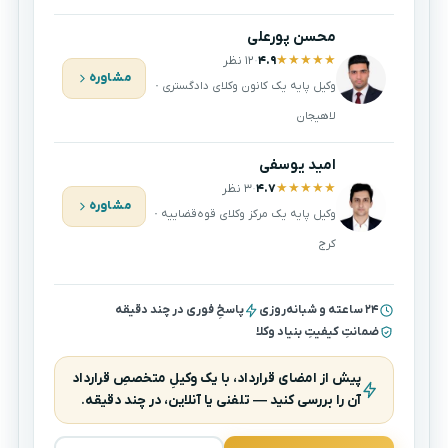
محسن پورعلی
★
★
★
★
★
۴.۹
·
۱۲ نظر
مشاوره
وکیل پایه یک کانون وکلای دادگستری ·
لاهیجان
امید یوسفی
★
★
★
★
★
۴.۷
·
۳ نظر
مشاوره
وکیل پایه یک مرکز وکلای قوه‌قضاییه ·
کرج
۲۴ ساعته و شبانه‌روزی
پاسخِ فوری در چند دقیقه
ضمانتِ کیفیتِ بنیاد وکلا
پیش از امضای قرارداد، با یک وکیلِ متخصصِ قرارداد
آن را بررسی کنید — تلفنی یا آنلاین، در چند دقیقه.