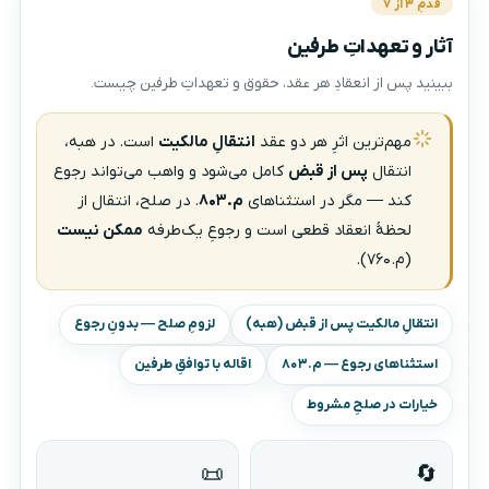
قدمِ ۳ از ۷
آثار و تعهداتِ طرفین
ببینید پس از انعقادِ هر عقد، حقوق و تعهداتِ طرفین چیست.
مهم‌ترین اثرِ هر دو عقد
انتقالِ مالکیت
است. در هبه،
انتقال
پس از قبض
کامل می‌شود و واهب می‌تواند رجوع
کند — مگر در استثناهای
م.۸۰۳
. در صلح، انتقال از
لحظهٔ انعقاد قطعی است و رجوعِ یک‌طرفه
ممکن نیست
(م.۷۶۰).
انتقالِ مالکیت پس از قبض (هبه)
لزومِ صلح — بدونِ رجوع
استثناهای رجوع — م.۸۰۳
اقاله با توافقِ طرفین
خیارات در صلحِ مشروط
📜
🔄