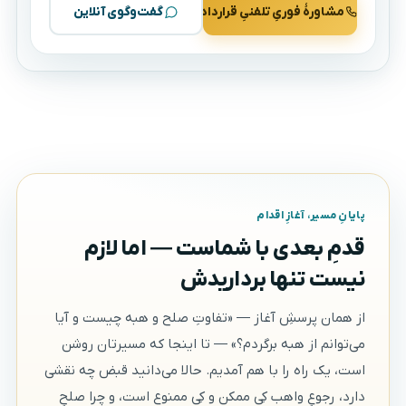
مشاورهٔ فوریِ تلفنیِ قرارداد
گفت‌وگوی آنلاین
پایانِ مسیر، آغازِ اقدام
قدمِ بعدی با شماست — اما لازم
نیست تنها برداریدش
از همان پرسشِ آغاز — «تفاوتِ صلح و هبه چیست و آیا
می‌توانم از هبه برگردم؟» — تا اینجا که مسیرتان روشن
است، یک راه را با هم آمدیم. حالا می‌دانید قبض چه نقشی
دارد، رجوعِ واهب کِی ممکن و کِی ممنوع است، و چرا صلحِ