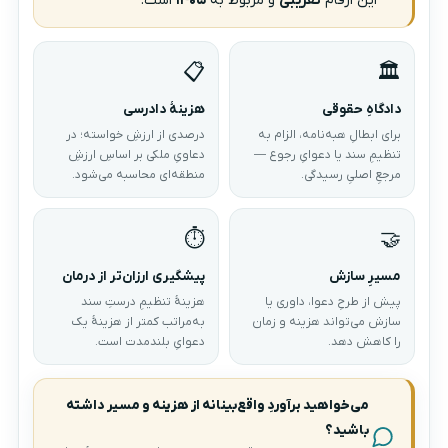
این ارقام
تقریبی
و مربوط به
۱۴۰۵
است.
📋
🏛️
دادگاهِ حقوقی
هزینهٔ دادرسی
برای ابطالِ هبه‌نامه، الزام به
درصدی از ارزشِ خواسته؛ در
تنظیمِ سند یا دعوایِ رجوع —
دعاویِ ملکی بر اساسِ ارزشِ
مرجعِ اصلیِ رسیدگی.
منطقه‌ای محاسبه می‌شود.
⏱️
🤝
مسیرِ سازش
پیشگیری ارزان‌تر از درمان
پیش از طرحِ دعوا، داوری یا
هزینهٔ تنظیمِ درستِ سند
سازش می‌تواند هزینه و زمان
به‌مراتب کمتر از هزینهٔ یک
را کاهش دهد.
دعوایِ بلندمدت است.
می‌خواهید برآوردِ واقع‌بینانه از هزینه و مسیر داشته
باشید؟