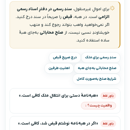
برای اموالِ غیرمنقول،
سندِ رسمی در دفترِ اسناد رسمی
الزامی
است. در هبه،
قبض
را صریحاً در سند درج کنید.
اگر نمی‌خواهید واهب بتواند رجوع کند و متهب
خویشاوندِ نسبی نیست، از
صلحِ محاباتی
به‌جای هبهٔ
ساده استفاده کنید.
سندِ رسمی برای ملک
درجِ صریحِ قبض
صلحِ محاباتی به‌جای هبه
اهلیتِ طرفین
شرایطِ صلح به‌صورتِ کامل
«هبه‌نامهٔ دستی برای انتقالِ ملک کافی است.»
باور غلط
واقعیت چیست؟ ↓
«اگر در هبه‌نامه نوشتم ‌قبض شد‌، کافی است.»
باور غلط