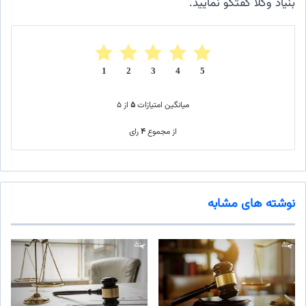
بنیاد وکلا گفتگو نمایید.
1
2
3
4
5
میانگین امتیازات
۵
از ۵
از مجموع
۴
رای
نوشته های مشابه