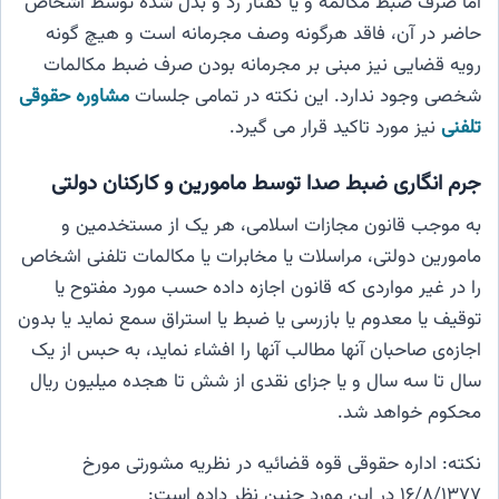
اما صرف ضبط مکالمه و یا گفتار رد و بدل شده توسط اشخاص
حاضر در آن، فاقد هرگونه وصف مجرمانه است و هیچ گونه
رویه قضایی نیز مبنی بر مجرمانه بودن صرف ضبط مکالمات
شخصی وجود ندارد. این نکته در تمامی جلسات
مشاوره حقوقی
تلفنی
نیز مورد تاکید قرار می گیرد.
جرم انگاری ضبط صدا توسط مامورین و کارکنان دولتی
به موجب قانون مجازات اسلامی، هر یک از مستخدمین و
مامورین دولتی، مراسلات یا مخابرات یا مکالمات تلفنی اشخاص
را در غیر مواردی که قانون اجازه داده حسب مورد مفتوح یا
توقیف یا معدوم یا بازرسی یا ضبط یا استراق سمع نماید یا بدون
اجازه‌ی صاحبان آنها مطالب آنها را افشاء نماید، به حبس از یک
سال تا سه سال و یا جزای نقدی از شش تا هجده میلیون ریال
محکوم خواهد شد.
نکته: اداره حقوقی قوه قضائیه در نظریه مشورتی مورخ
۱۶/۸/۱۳۷۷ در این مورد چنین نظر داده است: