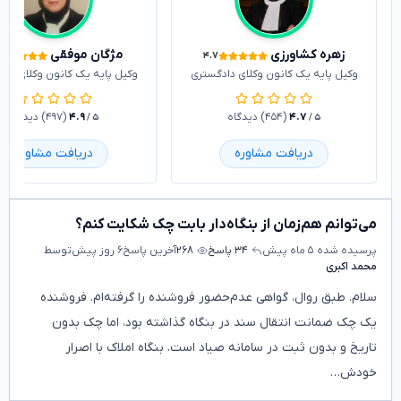
زهره کشاورزی
مژگان موفقی
۴.۷
وکیل پایه یک کانون وکلای دادگستری
وکیل پایه یک کانون وکلای داد
۴.۷
(۴۵۴) دیدگاه
۴.۹
(۴۹۷) دیدگاه
/ ۵
/ ۵
دریافت مشاوره
دریافت مشاوره
می‌توانم هم‌زمان از بنگاه‌دار بابت چک شکایت کنم؟
پرسیده شده
۵ ماه پیش
۳۴ پاسخ
۲۶۸
آخرین پاسخ
۶ روز پیش
توسط
محمد اکبری
سلام. طبق روال، گواهی عدم‌حضور فروشنده را گرفته‌ام. فروشنده
یک چک ضمانت انتقال سند در بنگاه گذاشته بود، اما چک بدون
تاریخ و بدون ثبت در سامانه صیاد است. بنگاه املاک با اصرار
خودش…