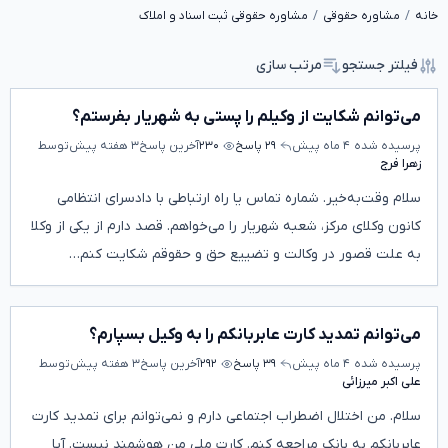
خانه
مشاوره حقوقی
مشاوره حقوقی ثبت اسناد و املاک
فیلتر جستجو
مرتب سازی
می‌توانم شکایت از وکیلم را پستی به شهریار بفرستم؟
پرسیده شده
۴ ماه پیش
۲۹ پاسخ
۲۳۰
آخرین پاسخ
۳ هفته پیش
توسط
زهرا فرج
سلام وقت‌به‌خیر. شماره تماس یا راه ارتباطی با دادسرای انتظامی
کانون وکلای مرکز، شعبه شهریار را می‌خواهم. قصد دارم از یکی از وکلا
به علت قصور در وکالت و تضییع حق و حقوقم شکایت کنم…
می‌توانم تمدید کارت عابربانکم را به وکیل بسپارم؟
پرسیده شده
۴ ماه پیش
۳۹ پاسخ
۲۹۲
آخرین پاسخ
۳ هفته پیش
توسط
علی اکبر میرزائی
سلام. من اختلال اضطراب اجتماعی دارم و نمی‌توانم برای تمدید کارت
عابربانکم به بانک مراجعه کنم. کارت ملی من هوشمند نیست. آیا