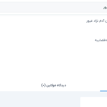
آدم نژاد غیور
ه‌قضاییه
دیدگاه موکلین (۰)