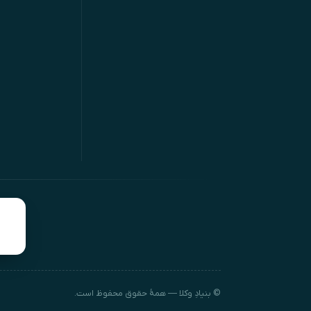
© بنیادِ وکلا — همهٔ حقوق محفوظ است.