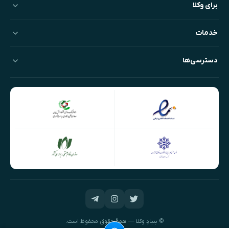
برای وکلا
خدمات
دسترسی‌ها
© بنیادِ وکلا — همهٔ حقوق محفوظ است.