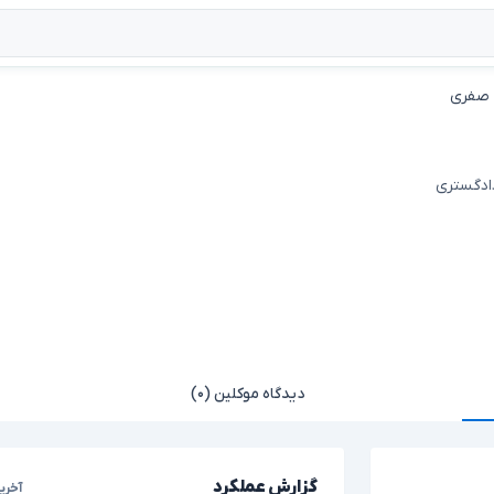
 صفری
دادگستری
دیدگاه موکلین (۰)
گزارش عملکرد
آخری