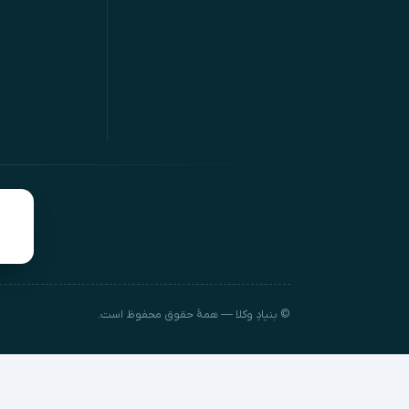
© بنیادِ وکلا — همهٔ حقوق محفوظ است.