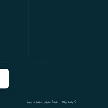
© بنیادِ وکلا — همهٔ حقوق محفوظ است.