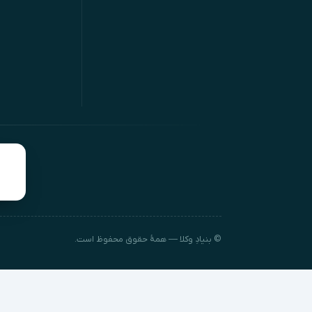
© بنیادِ وکلا — همهٔ حقوق محفوظ است.