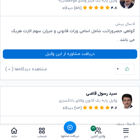
وکیل پایه یک مرکز وکلای قوه‌قضاییه
۴.۸
(۵۸۱)
دیدگاه
۵ سال پیش
گواهی حصروراثت شامل اسامی وراث قانونی و میزان سهم الارث هریک
می باشد .
دریافت مشاوره از این وکیل
۰
مشاهده دیدگاه‌ها (
۰
)
سید رسول قاضی
وکیل پایه یک کانون وکلای دادگستری
۴.۷
(۱۰۲)
دیدگاه
۵ سال پیش
۲۹
با احترام در گواهی انحصار وراثت اسامی وراث و سهم الارث آنها درج
دریافت مشاوره
منو
وکلای آنلاین
خدمات
خانه
میشود