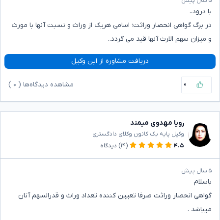
۵ سال پیش
با درود..
در برگ گواهی انحصار وراثت؛ اسامی هریک از وراث و نسبت آنها با مورث
و میزان سهم الارث آنها قید می گردد..
دریافت مشاوره از این وکیل
۰
مشاهده دیدگاه‌ها (
۰
)
رویا مهدوی میمند
وکیل پایه یک کانون وکلای دادگستری
۴.۵
(۱۴)
دیدگاه
۵ سال پیش
باسلام
گواهی انحصار وراثت صرفا تعیین کننده تعداد وراث و قدرالسهم آنان
میباشد .