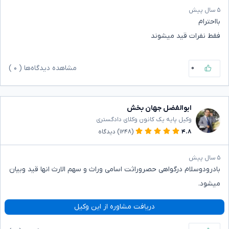
۵ سال پیش
بااحترام
فقط نفرات قید میشوند
۰
مشاهده دیدگاه‌ها (
۰
)
ابوالفضل جهان بخش
وکیل پایه یک کانون وکلای دادگستری
۴.۸
(۱۲۴۸)
دیدگاه
۵ سال پیش
بادرودوسلام درگواهی حصروراثت اسامی وراث و سهم الارث انها قید وبیان
میشود.
دریافت مشاوره از این وکیل