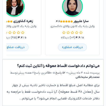
سارا علیپور
زهره کشاورزی
۴.۶
وکیل پایه یک کانون وکلای دادگستری
وکیل پایه یک کانون وکلای داد
۴.۶
(۱۰۹) دیدگاه
۴.۷
(۴۵۵) دیدگاه
/ ۵
/ ۵
دریافت مشاوره
دریافت مشاوره
می‌توانم دادخواست اقساط معوقه را آنلاین ثبت کنم؟
پرسیده شده
۴ ماه پیش
۵۲ پاسخ
۵۱۰
آخرین پاسخ
۲ هفته پیش
توسط
محمدباقر سلیمانگلی
برای مطالبه اصل مبلغ اقساط و خسارت تاخیر تادیه بیش از چهار
سال (معادل ۴۸ قسط معوقه)، آیا ثبت دادخواست فقط با مراجعه به
دفاتر خدمات الکترونیک قضایی انجام می‌شود؟ یا می‌توانم…