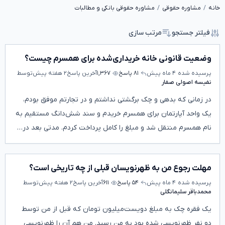
خانه
مشاوره حقوقی
مشاوره حقوقی بانکی و مطالبات
فیلتر جستجو
مرتب سازی
وضعیت قانونی خانه‌ خریداری‌شده برای همسرم چیست؟
پرسیده شده
۴ ماه پیش
۸۱ پاسخ
۱,۳۶۷
آخرین پاسخ
۲ هفته پیش
توسط
نفیسه اصولی صفار
در زمانی که بدهی و چک برگشتی نداشتم و در تجارتم موفق بودم،
یک واحد آپارتمان برای همسرم خریدم و سند شش‌دانگ مستقیم به
نام همسرم منتقل شد و مبلغ را کامل پرداخت کردم. مدتی بعد در…
مهلت رجوع من به ظهرنویسان قبلی از چه تاریخی است؟
پرسیده شده
۴ ماه پیش
۵۴ پاسخ
۶۱۱
آخرین پاسخ
۲ هفته پیش
توسط
محمدباقر سلیمانگلی
یک فقره چک به مبلغ دویست‌میلیون تومان که قبل از من توسط
دو نفر ظهرنویسی شده بود به من رسید. من هم آن را ظهرنویسی