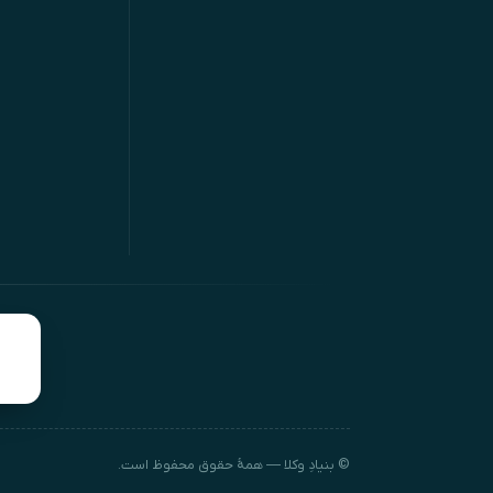
© بنیادِ وکلا — همهٔ حقوق محفوظ است.