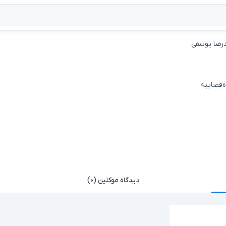
رضا یوسفی
ه‌قضاییه
دیدگاه موکلین (۰)