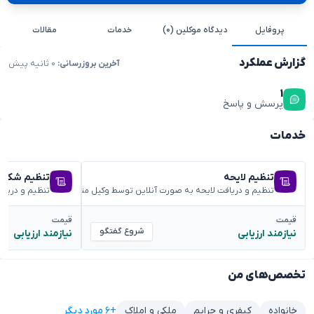
پروفایل
دیدگاه موکلین (۰)
خدمات
مقالات
گزارش عملکرد
آخرین بروزرسانی:
۰ ثانیه پیش
۱
پرسش و پاسخ
خدمات
تنظیم لایحه
تنظیم شکوائ
تنظیم و دریافت لایحه به صورت آنلاین توسط وکیل متخصص
تنظیم و دریا
قیمت
قیمت
شروع گفتگو
نیازمند ارزیابی
نیازمند ارزیابی
تخصص‌های من
+۶ مورد دیگر
خانواده
کیفری و جرایم
ملکی و املاک