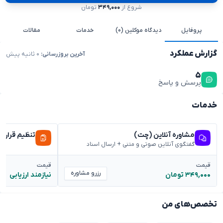
شروع از
۳۴۹,۰۰۰
تومان
پروفایل
دیدگاه موکلین (۰)
خدمات
مقالات
گزارش عملکرد
آخرین بروزرسانی:
۰ ثانیه پیش
۵
پرسش و پاسخ
خدمات
مشاوره آنلاین (چت)
تنظیم قراردا
گفتگوی آنلاین صوتی و متنی + ارسال اسناد
قیمت
قیمت
رزرو مشاوره
۳۴۹,۰۰۰ تومان
نیازمند ارزیابی
تخصص‌های من