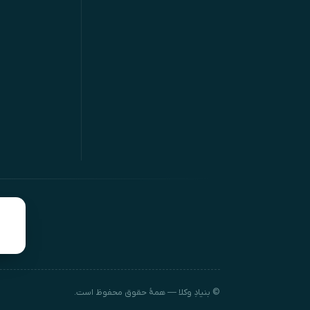
© بنیادِ وکلا — همهٔ حقوق محفوظ است.