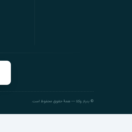
© بنیادِ وکلا — همهٔ حقوق محفوظ است.