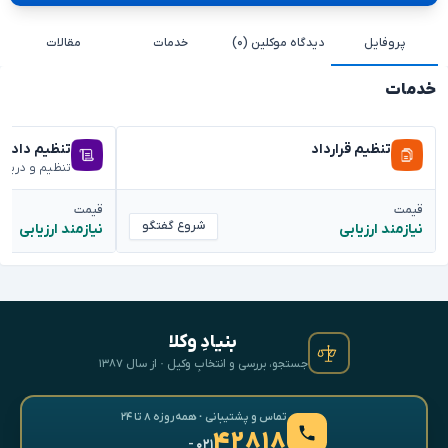
پروفایل
دیدگاه موکلین (۰)
خدمات
مقالات
خدمات
تنظیم قرارداد
تنظیم دادخ
تنظیم و دریا
قیمت
قیمت
شروع گفتگو
نیازمند ارزیابی
نیازمند ارزیابی
بنیادِ وکلا
جستجو، بررسی و انتخابِ وکیل · از سال ۱۳۸۷
تماس و پشتیبانی · همه‌روزه ۸ تا ۲۴
۴۲۸۱۸
- ۰۲۱