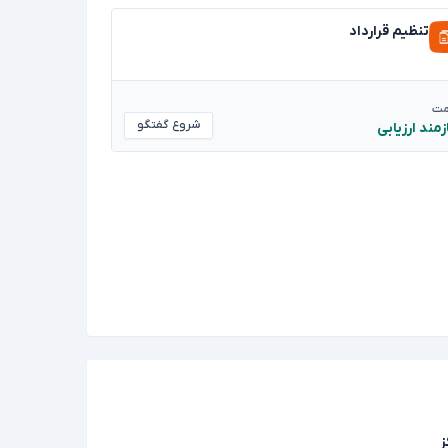
تنظیم قرارداد
مت
شروع گفتگو
زمند ارزیابی
ز