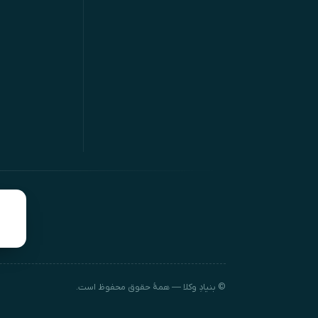
© بنیادِ وکلا — همهٔ حقوق محفوظ است.