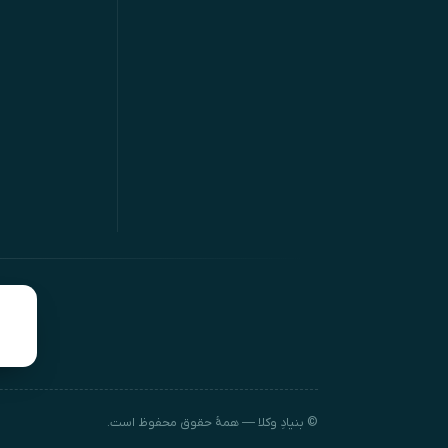
© بنیادِ وکلا — همهٔ حقوق محفوظ است.