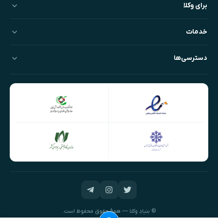
برای وکلا
خدمات
دسترسی‌ها
© بنیادِ وکلا — همهٔ حقوق محفوظ است.