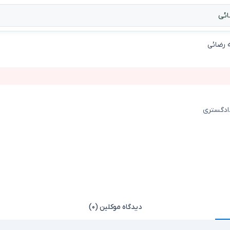
 رضائی
دادگستری
دیدگاه موکلین (۰)