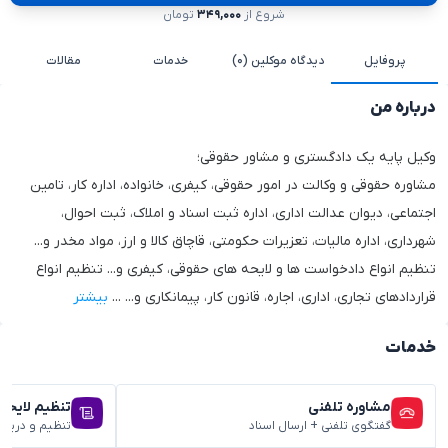
شروع از
۳۴۹,۰۰۰
تومان
پروفایل
دیدگاه موکلین (۰)
خدمات
مقالات
درباره من
وکیل پایه یک دادگستری و مشاور حقوقی؛
مشاوره حقوقی و وکالت در امور حقوقی، کیفری، خانواده، اداره کار، تامین
اجتماعی، دیوان عدالت اداری، اداره ثبت اسناد و املاک، ثبت احوال،
شهرداری، اداره مالیات، تعزیرات حکومتی، قاچاق کالا و ارز، مواد مخدر و...
تنظیم انواع دادخواست ها و لایحه های حقوقی، کیفری و... تنظیم انواع
قراردادهای تجاری، اداری، اجاره، قانون کار، پیمانکاری و...
...
بیشتر
خدمات
مشاوره تلفنی
تنظیم لایحه
گفتگوی تلفنی + ارسال اسناد
تنظیم و دریا