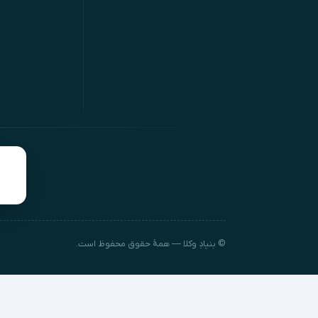
© بنیادِ وکلا — همهٔ حقوق محفوظ است.