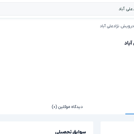
رویش نژادعلی آباد
باد
دیدگاه موکلین (۰)
سوابق تحصیلی